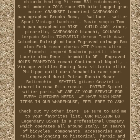
chiorda Healing Milremo 531 motobecane,
Steel umberto 70'S race MTB bike Lugged gran
colner CRANKSET fondriest CAMPAGNOLO
pantographed Brooks Roma, - Wallace - welter
Sport Vintage lucchini - Mavic scapin Tom
mtb pantographed cm BIKE - CHILD 4001 viner,
pinarello, CAMPAGNOLO bianchi, COLNAGO
torpado Sedis TOMMASINI derosa Teeth dawe
Columbus Raleigh milano Engraved colnago Bmx
- alan Fork moser chorus KIT Pieces ultra -
- Bianchi leopard Roubaix paletti ideor
Laurie olmo Rene - brambilla DE - Engraved
HOLES ESAMEXICO romani Continental Napoli, -
Vintage veloflex Racing Dura vittoria elliot
Philippe quill dura Annabella race sport
engraved Huret Petrus Rossin Moser
Bottecchia - SEATPIN gitane Graziella
pinarello rosa Rita rossin - PATENT Spidel -
wilier paris. WE ARE AT YOUR SERVICE FOR
EVERY CUSTOMER NEEDS. WE HAVE MUCH MORE
ITEMS IN OUR WHAREHOUSE, FEEL FREE TO ASK!
Check out my other items. Be sure to add me
to your favorites list. OUR MISSION BG
Legendary Bikes is a professional Company
which operates all around Italy, in search
of bicycles, components, accessories and
relics belonging to historical, heroic and