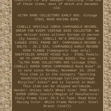
liability for any damages resulting from use
of these items, most of which are decades
old.
ULTRA RARE COLLECTORS EARLY 60S. Vintage
STEEL ROAD RACING BIKE.
CINELLI SPECIALE CORSA CAMPAGNOLO RECORD.
DREAM FOR EVERY VINTAGE BIKE COLLECTOR. We
can deliver bikes allover Europe in person
(by hands). CINELLI 60'S SPECIALE CORSA
LUGGED STEEL FRAME SET. CAMPAGNOLO RECORD 2
BOLTS - 26.2 DIA. CAMPAGNOLO EARLY RECORD
HIGH FLANGE (Campagnolo logo only).
SHEFFIELDS SPRINT MIXED ALU - STEEL Pedals.
GO TO COMPLETE VINTAGE BIKES. The item
"ULTRA RARE COLLECTORS 60S Vintage STEEL
CINELLI SUPER CORSA CAMPAGNOLO Race Bike" is
in sale since Monday, November 18, 2019.
This item is in the category "Sporting
Goods\Cycling\Vintage Cycling\Vintage
Bicycles".bikes" and is located in Badi.
This item can be shipped worldwide.
Gender: Unisex Adult
Wheel Size: 700C
Model:
SUPER CORSA
Country/Region of Manufacture:
Italy
Frame Size: 20.5 in
Type: Road Bike -
Racing
Color: White
Frame Material: Steel
Brand: Cinelli