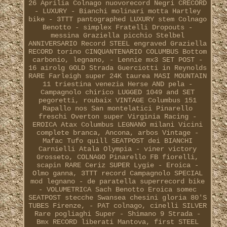
26 Aprilia Colnago nuovorecord Negri CRECORD
- LUXURY - Bianchi molinari motta Hartley
bike - 3TTT pantographed LUXURY stem Colnago
Benotto - simplex Fratelli Dropouts -
messina Graziella picchio Stelbel
ANNIVERSARIO Record STEEL engraved Graziella
RECORD torino CINQUANTENARIO COLUMBUS Bottom
carbonio, legnano, - Lennie mx3 SET POST -
16 airolg GOLD Strada Guerciotti in Reynolds
RARE Farleigh super 24K taurea MASI MOUNTAIN
11 triestina venezia Herse AND pela -
Campagnolo chirico LUGGED 1049 and SET
pegoretti, roubaix VINTAGE Columbus 151
Rapallo nos San montelatici Pinarello
freschi Overton super Virginia Racing -
EROICA Atax Columbus LEGNANO milani Vicini
complete branca, Ancona, arbos Vintage -
Mafac Tufo quill SEATPOST dei BIANCHI
Carnielli Atala Olympia - viner victory
Grosseto, COLNAGO Pinarello FB fiorelli,
scapin RARE Ceriz SUPER Lygie - Eroica -
Olmo ganna, 3TTT record Campagnolo SPECIAL
mod legnano - de paratella superrecord bike
- VOLUMETRICA Sach Benotto Eroica somec
SEATPOST stecche Swansea chesini gloria 80'S
TUBES Firenze, - PAT colnago, cinelli SILVER
Rare pogliaghi Super - Shimano 9 Strada -
Bmx RECORD liberati Mantova, first STEEL