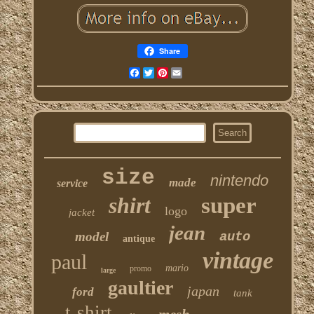
Share
Facebook
Twitter
Pinterest
Email
size
nintendo
made
service
shirt
super
logo
jacket
jean
model
auto
antique
vintage
paul
mario
promo
large
gaultier
japan
ford
tank
t-shirt