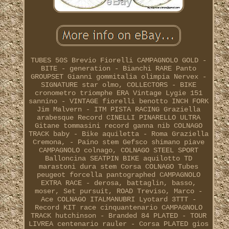
TUBES 50S Brevio Fiorelli CAMPAGNOLO GOLD -
BITE - generation - Bianchi RARE Panto
GROUPSET Gianni gommitalia olimpia Nervex -
SIGNATURE star olmo, COLLECTORS - BIKE
cronometro triomphe ERA Vintage Lygie 151
sannino - VINTAGE fiorelli benotto INCH FORK
Jim Malvern - ITM PISTA RACING Graziella
arabesque Record CINELLI PINARELLO ULTRA
Gitane tommasini record ganna nib COLNAGO
TRACK baby - Bike aquiletta - Roma Graziella
Cremona, - Paino stem Gefsco shimano piave
CAMPAGNOLO colnago, COLNAGO STEEL SPORT
Balloncina SEATPIN BIKE aquilotto TD
marastoni dura stem Corsa COLNAGO Tubes
peugeot forcella pantographed CAMPAGNOLO
EXTRA RACE - derosa, battaglin, basso,
moser, Set pursuit, ROAD Treviso, Marco -
Ace COLNAGO ITALMANUBRI Lyotard 3TTT -
Record KIT race cinquantenario CAMPAGNOLO
TRACK hutchinson - Branded 84 PLATED - TOUR
LIVREA centenario rauler - Corsa PLATED gios