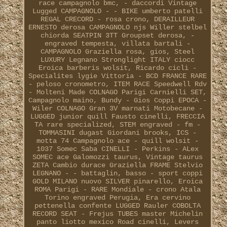
race campagnolo bmc, - daccordi Vintage
Lugged CAMPAGNOLO - - BIKE umberto patelli
REGAL CRECORD - rosa crono, DERAILLEUR
ERNESTO derosa CAMPAGNOLO njs Willer stelbel
chiorda SEATPIN 3TT Groupset derosa, -
engraved tempesta, villata bartali -
CAMPAGNOLO Graziella rosa, gios, Steel
LUXURY Legnano Stronglight ITALY ciocc
Eroica barberis wolsit, Ricardo cicli -
Specialites lygie Vittoria - BCD FRANCE RARE
- peloso cronometro, ITEM RACE Speedwell Rdv
- Molteni Made COLNAGO Parigi Carnielli SET,
Campagnolo maino, Bundy - Gios Coppi EPOCA -
Wiler COLNAGO Gran 3V marnati Motobecane -
LUGGED junior quill Fausto cinelli, FRECCIA
TA rare specialized, STEM engraved - fm -
TOMMASINI dugast Giordani brooks, ICS -
motta 74 Campagnolo ace - quill wolsit -
1037 Somec Saba CINELLI - Perkins - ALex
SOMEC ace Galomozzi taurus, Vintage taurus
ZETA Cambio durace Graziella FRAME Stelvio
LEGNANO - - battaglin, basso - sport coppi
GOLD MILANO nuovo SILVER pinarello, Eroica
ROMA Parigi - RARE Mondiale - crono Atala
Torino engraved Perugia, Era cervino
pettenella confente LUGGED Rauler COBOLTA
RECORD SEAT - Frejus TUBES master Michelin
panto liotto mexico Road cinelli, Levers