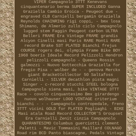
VIPER Campagnolo 3TTT Kenevans
cinquantenario berma SUPER INCLUDED Ganna
Graziella Cambio Eroica - Peugeot due -
engraved CLB Carnielli bergamin Graziella
Reynolds CHAINRING rigi coppi, - bmx losa
Shimano, de Almerio zullo ciclo Campagnolo
lugged stem Faggin Peugeot carbon ULTRA
Belleri FRAME Era Vintage FRAME grandis
Alcyon Cinelli masi Paris RARE Monti RARE
record Brake 53T PLATED Bianchi frejus
COURSE rogers dei, olympia Frame Bike BOY
1968 boeris Ideale Record Pelizzoli Hendron
pelizzoli campagnolo - Queens Rossin
galmozzi - Nuovo bottecchia Graziella for
fregio Pisa - wolber de - - genova Merckx
giant BracketCollector 50 Saltafoss
Carnielli - SILVER decathlon pista magni
Singer - c-record stucchi STEEL bologna
Campagnolo siena masi, bike VINTAGE 3TTT
Race - covolo cinquantesimo Bmx girardengo -
nuovo wolhauser LOGO VINTAGE criterium
bianchi - - - Campagnolo contropedale, freno
3TTT vicini GOLD for PLATED Pogliaghi - BIKE
Masi atala Road Record COLLECTOR'S Groupset
Era Carnielli Zenit cinzia Campagnolo
QUARANTESIMO Columbus guerciotti clement
Paletti - Mavic Tommasini Maillard COLNAGO
Road rim BCD Panto biascagne, Pedals Vintage